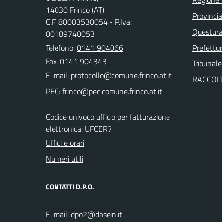
14030 Frinco (AT)
Provincia
C.F. 80003530054 - P.Iva:
Questura 
00189740053
Telefono:
0141 904066
Prefettur
Fax: 0141 904343
Tribunale
E-mail:
RACCOLT
PEC:
Codice univoco ufficio per fatturazione
elettronica: UFCER7
Uffici e orari
Numeri utili
CONTATTI D.P.O.
E-mail: