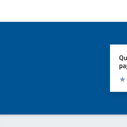
Qu
pa
Valut
Valu