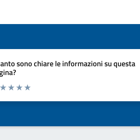
anto sono chiare le informazioni su questa
gina?
a da 1 a 5 stelle la pagina
ta 1 stelle su 5
Valuta 2 stelle su 5
Valuta 3 stelle su 5
Valuta 4 stelle su 5
Valuta 5 stelle su 5