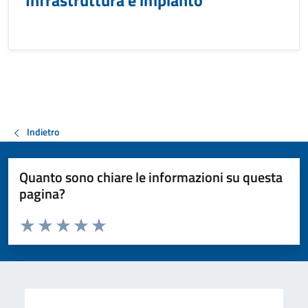
Infrastruttura e impianto
Indietro
Quanto sono chiare le informazioni su questa
pagina?
Valuta da 1 a 5 stelle la pagina
Valuta 1 stelle su 5
Valuta 2 stelle su 5
Valuta 3 stelle su 5
Valuta 4 stelle su 5
Valuta 5 stelle su 5