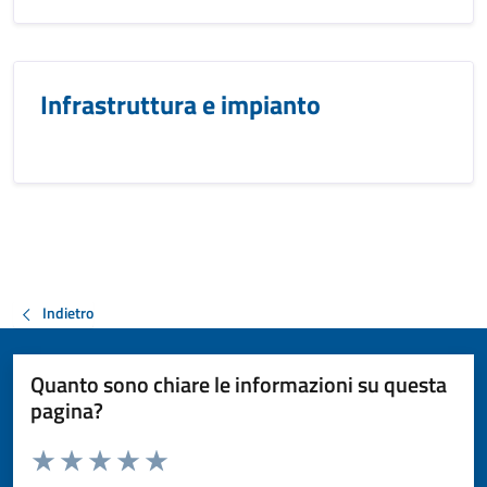
Infrastruttura e impianto
Indietro
Quanto sono chiare le informazioni su questa
pagina?
Valuta da 1 a 5 stelle la pagina
Valuta 1 stelle su 5
Valuta 2 stelle su 5
Valuta 3 stelle su 5
Valuta 4 stelle su 5
Valuta 5 stelle su 5