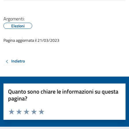
Argomenti:
Elezioni
Pagina aggiornata il 21/03/2023
Indietro
Quanto sono chiare le informazioni su questa
pagina?
Valuta da 1 a 5 stelle la pagina
Valuta 1 stelle su 5
Valuta 2 stelle su 5
Valuta 3 stelle su 5
Valuta 4 stelle su 5
Valuta 5 stelle su 5