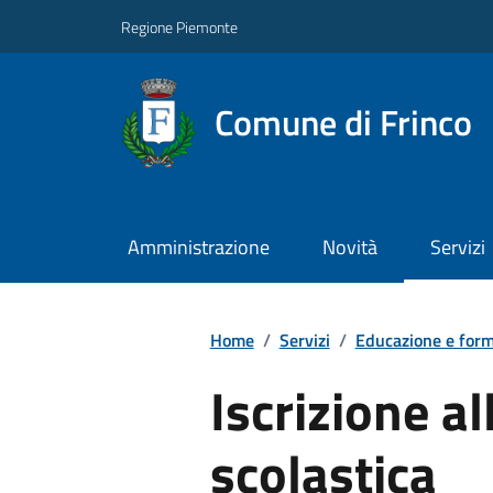
Regione Piemonte
Comune di Frinco
Amministrazione
Novità
Servizi
Home
/
Servizi
/
Educazione e for
Iscrizione a
scolastica