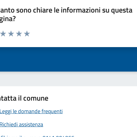
anto sono chiare le informazioni su questa
gina?
a da 1 a 5 stelle la pagina
ta 1 stelle su 5
Valuta 2 stelle su 5
Valuta 3 stelle su 5
Valuta 4 stelle su 5
Valuta 5 stelle su 5
tatta il comune
Leggi le domande frequenti
Richiedi assistenza