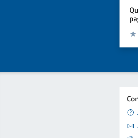
Qu
pa
Valut
Valu
Con