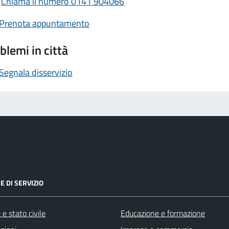
Chiama il numero 0141 904066
Prenota appuntamento
blemi in città
Segnala disservizio
E DI SERVIZIO
e stato civile
Educazione e formazione