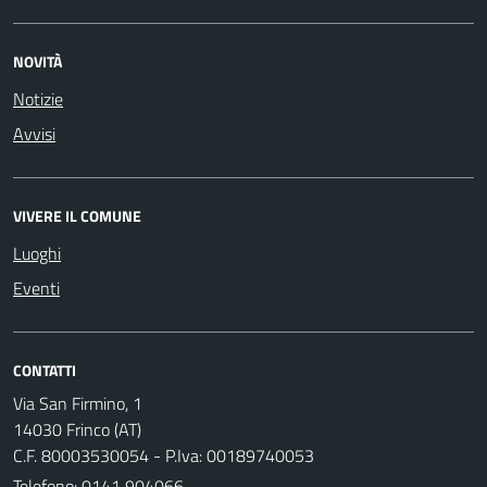
NOVITÀ
Notizie
Avvisi
VIVERE IL COMUNE
Luoghi
Eventi
CONTATTI
Via San Firmino, 1
14030 Frinco (AT)
C.F. 80003530054 - P.Iva: 00189740053
Telefono:
0141 904066