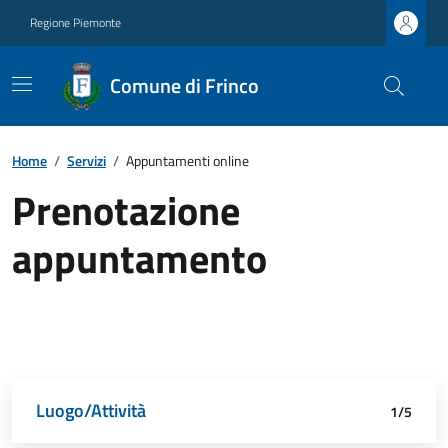
Regione Piemonte
Comune di Frinco
Home
/
Servizi
/
Appuntamenti online
Prenotazione
appuntamento
Luogo/Attività
Dettagli appuntamento
Richiedente
Data e orario
Riepilogo
1/5