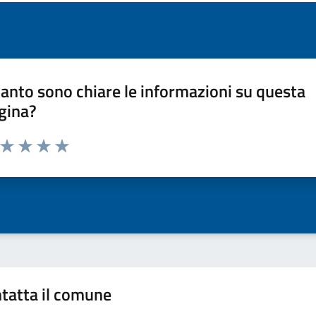
anto sono chiare le informazioni su questa
gina?
a da 1 a 5 stelle la pagina
ta 1 stelle su 5
Valuta 2 stelle su 5
Valuta 3 stelle su 5
Valuta 4 stelle su 5
Valuta 5 stelle su 5
tatta il comune