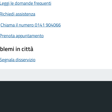
Leggi le domande frequenti
Richiedi assistenza
Chiama il numero 0141 904066
Prenota appuntamento
blemi in città
Segnala disservizio