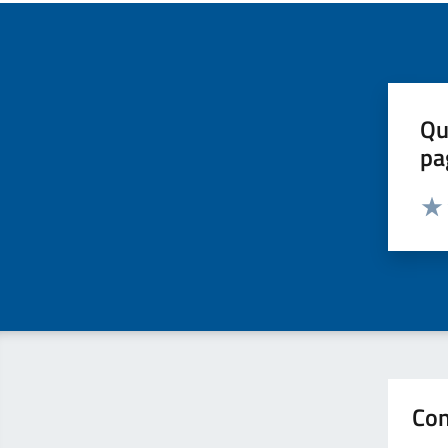
Qu
pa
Valut
Valu
Con