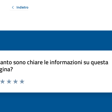
Indietro
anto sono chiare le informazioni su questa
gina?
a da 1 a 5 stelle la pagina
ta 1 stelle su 5
Valuta 2 stelle su 5
Valuta 3 stelle su 5
Valuta 4 stelle su 5
Valuta 5 stelle su 5