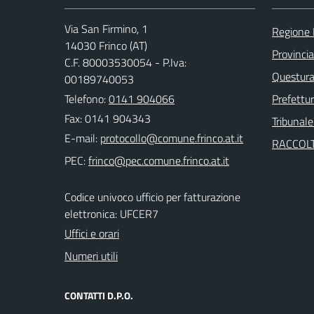
Via San Firmino, 1
Regione
14030 Frinco (AT)
Provincia
C.F. 80003530054 - P.Iva:
Questura 
00189740053
Telefono:
0141 904066
Prefettur
Fax: 0141 904343
Tribunale
E-mail:
RACCOLT
PEC:
Codice univoco ufficio per fatturazione
elettronica: UFCER7
Uffici e orari
Numeri utili
CONTATTI D.P.O.