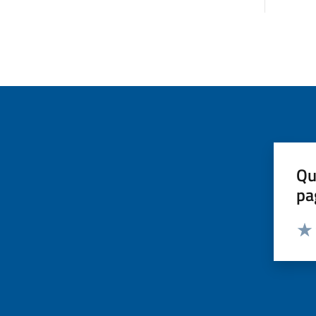
Qu
pa
Valut
Valu