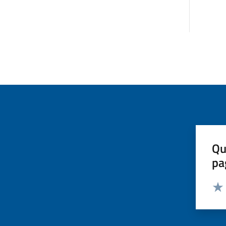
Qu
pa
Valut
Valu