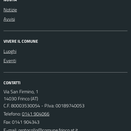
Notizie
Avvisi
VIVERE IL COMUNE
Luoghi
Eventi
CONTATTI
Via San Firmino, 1
14030 Frinco (AT)
C.F. 80003530054 - P.Iva: 00189740053
Telefono:
0141 904066
Fax: 0141 904343
E-mail: