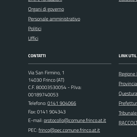
Organi di governo
Personale amministrativo
Politici
Uffici
CONTATTI
LINK UTIL
Via San Firmino, 1
Regione
14030 Frinco (AT)
Provincia
C.F. 80003530054 - P.Iva:
Questura 
00189740053
Telefono:
0141 904066
Prefettur
Fax: 0141 904343
Tribunale
E-mail:
RACCOLT
PEC: