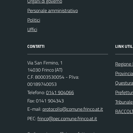
Organi di governo
Personale amministrativo
Politici
Uffici
CONTATTI
LINK UTIL
Via San Firmino, 1
Regione
14030 Frinco (AT)
Provincia
C.F. 80003530054 - P.Iva:
Questura 
00189740053
Telefono:
0141 904066
Prefettur
Fax: 0141 904343
Tribunale
E-mail:
RACCOLT
PEC: