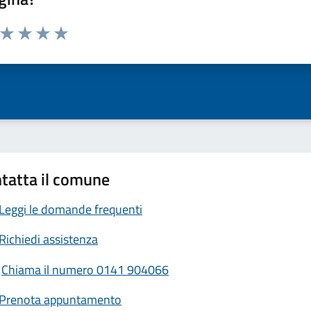
a da 1 a 5 stelle la pagina
ta 1 stelle su 5
Valuta 2 stelle su 5
Valuta 3 stelle su 5
Valuta 4 stelle su 5
Valuta 5 stelle su 5
tatta il comune
Leggi le domande frequenti
Richiedi assistenza
Chiama il numero 0141 904066
Prenota appuntamento