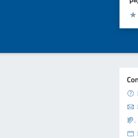
Valut
Valu
Con