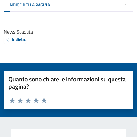
INDICE DELLA PAGINA
News Scaduta
Indietro
Quanto sono chiare le informazioni su questa
pagina?
Valuta da 1 a 5 stelle la pagina
Valuta 1 stelle su 5
Valuta 2 stelle su 5
Valuta 3 stelle su 5
Valuta 4 stelle su 5
Valuta 5 stelle su 5