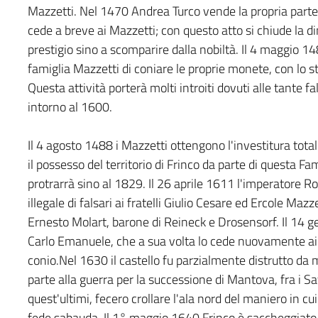
Mazzetti. Nel 1470 Andrea Turco vende la propria parte
cede a breve ai Mazzetti; con questo atto si chiude la d
prestigio sino a scomparire dalla nobiltà. Il 4 maggio 1
famiglia Mazzetti di coniare le proprie monete, con lo s
Questa attività porterà molti introiti dovuti alle tante f
intorno al 1600.
Il 4 agosto 1488 i Mazzetti ottengono l'investitura totale 
il possesso del territorio di Frinco da parte di questa Fa
protrarrà sino al 1829. Il 26 aprile 1611 l'imperatore Ro
illegale di falsari ai fratelli Giulio Cesare ed Ercole Maz
Ernesto Molart, barone di Reineck e Drosensorf. Il 14 g
Carlo Emanuele, che a sua volta lo cede nuovamente ai M
conio.Nel 1630 il castello fu parzialmente distrutto d
parte alla guerra per la successione di Mantova, fra i Sav
quest'ultimi, fecero crollare l'ala nord del maniero in c
fede sabauda. Il 1° maggio 1640 Frinco è saccheggiato 