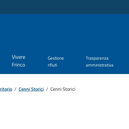
Vivere
Gestione
Trasparenza
Frinco
rifiuti
amministrativa
ritorio
/
Cenni Storici
/
Cenni Storici
i