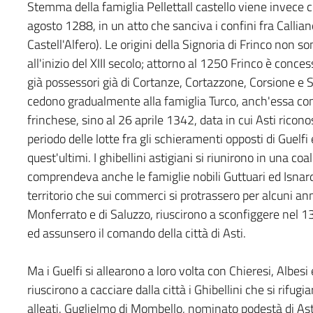
Stemma della famiglia PellettaIl castello viene invece 
agosto 1288, in un atto che sanciva i confini fra Calli
Castell'Alfero). Le origini della Signoria di Frinco non 
all'inizio del XIII secolo; attorno al 1250 Frinco è conces
già possessori già di Cortanze, Cortazzone, Corsione e Sog
cedono gradualmente alla famiglia Turco, anch'essa con att
frinchese, sino al 26 aprile 1342, data in cui Asti ricon
periodo delle lotte fra gli schieramenti opposti di Guelfi 
quest'ultimi. I ghibellini astigiani si riunirono in una c
comprendeva anche le famiglie nobili Guttuari ed Isnardi.
territorio che sui commerci si protrassero per alcuni anni
Monferrato e di Saluzzo, riuscirono a sconfiggere nel 13
ed assunsero il comando della città di Asti.
Ma i Guelfi si allearono a loro volta con Chieresi, Albe
riuscirono a cacciare dalla città i Ghibellini che si rifugi
alleati. Guglielmo di Mombello, nominato podestà di Asti