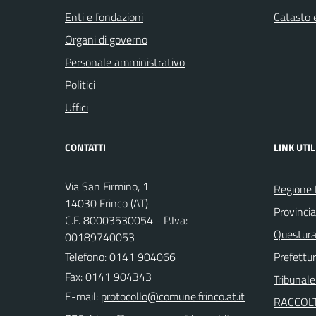
Enti e fondazioni
Catasto e
Organi di governo
Personale amministrativo
Politici
Uffici
CONTATTI
LINK UTIL
Via San Firmino, 1
Regione
14030 Frinco (AT)
Provincia
C.F. 80003530054 - P.Iva:
Questura 
00189740053
Telefono:
0141 904066
Prefettur
Fax: 0141 904343
Tribunale
E-mail:
RACCOLT