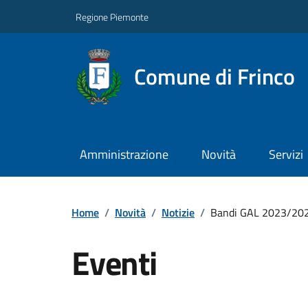
Regione Piemonte
Comune di Frinco
Amministrazione
Novità
Servizi
Home
/
Novità
/
Notizie
/
Bandi GAL 2023/20
Eventi