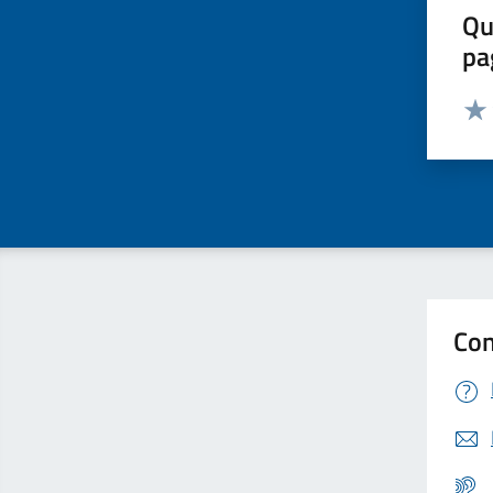
Qu
pa
Valut
Valu
Con