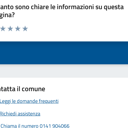
anto sono chiare le informazioni su questa
gina?
a da 1 a 5 stelle la pagina
ta 1 stelle su 5
Valuta 2 stelle su 5
Valuta 3 stelle su 5
Valuta 4 stelle su 5
Valuta 5 stelle su 5
tatta il comune
Leggi le domande frequenti
Richiedi assistenza
Chiama il numero 0141 904066