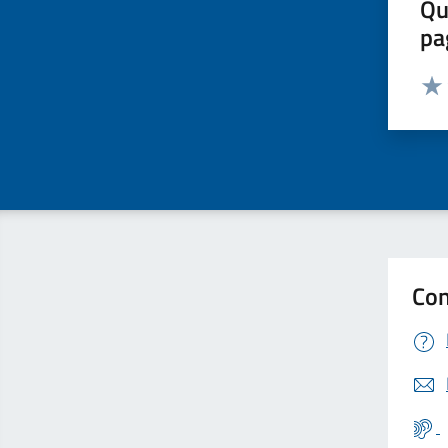
Qu
pa
Valut
Valu
Con