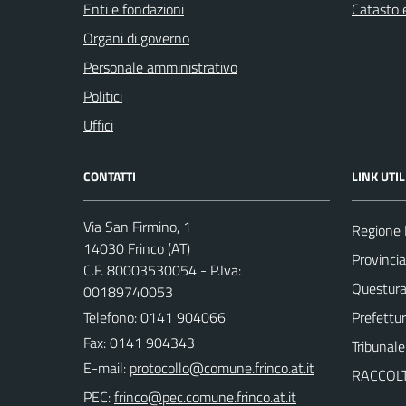
Enti e fondazioni
Catasto e
Organi di governo
Personale amministrativo
Politici
Uffici
CONTATTI
LINK UTIL
Via San Firmino, 1
Regione
14030 Frinco (AT)
Provincia
C.F. 80003530054 - P.Iva:
Questura 
00189740053
Telefono:
0141 904066
Prefettur
Fax: 0141 904343
Tribunale
E-mail:
RACCOLT
PEC: